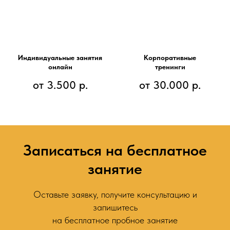
Индивидуальные занятия
Корпоративные
онлайн
тренинги
от 3.500
р.
от 30.000
р.
Записаться на бесплатное
занятие
Оставьте заявку, получите консультацию и
запишитесь
на бесплатное пробное занятие