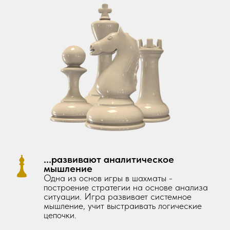
...развивают аналитическое
мышление
Одна из основ игры в шахматы -
построение стратегии на основе анализа
ситуации. Игра развивает системное
мышление, учит выстраивать логические
цепочки.