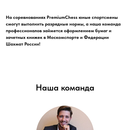
На соревнованиях PremiumChess юные спортсмены
смогут выполнить разрядные нормы, а наша команда
профессионалов займется оформлением бумаг и
зачетных книжек в Москомспорте и Федерации
Шахмат России!
Наша команда