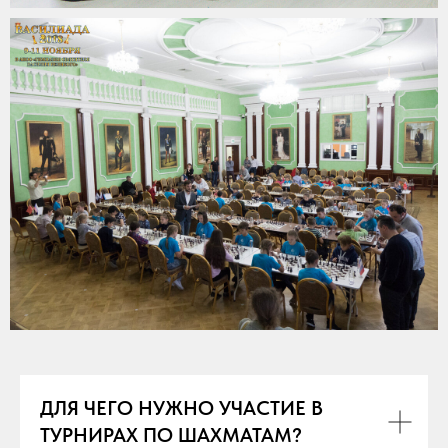
ДЛЯ ЧЕГО НУЖНО УЧАСТИЕ В
ТУРНИРАХ ПО ШАХМАТАМ?