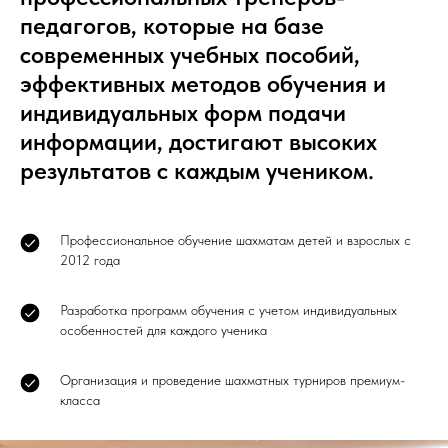
педагогов, которые на базе
современных учебных пособий,
эффективных методов обучения и
индивидуальных форм подачи
информации, достигают высоких
результатов с каждым учеником.
Профессиональное обучение шахматам детей и взрослых с
2012 года
Разработка программ обучения с учетом индивидуальных
особенностей для каждого ученика
Организация и проведение шахматных турниров премиум-
класса